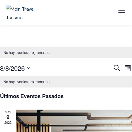
No hay eventos programados.
Naveg
N
8/8/2026
Buscar
Me
d
de
Calendario
Seleccionar
v
No hay eventos programados.
búsq
de
fecha.
d
y
Eventos
Últimos Eventos Pasados
E
vistas
de
MAY
Event
9
2022